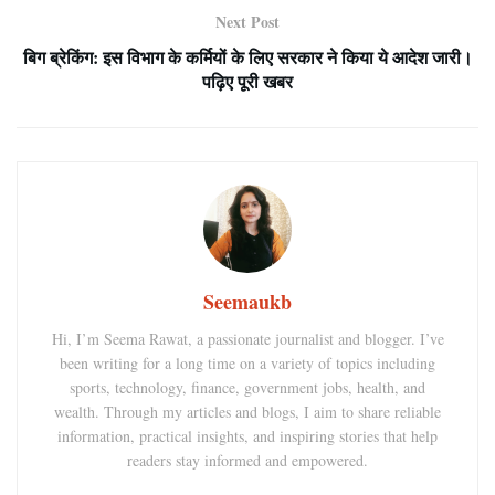
Next Post
बिग ब्रेकिंग: इस विभाग के कर्मियों के लिए सरकार ने किया ये आदेश जारी।
पढ़िए पूरी खबर
Seemaukb
Hi, I’m Seema Rawat, a passionate journalist and blogger. I’ve
been writing for a long time on a variety of topics including
sports, technology, finance, government jobs, health, and
wealth. Through my articles and blogs, I aim to share reliable
information, practical insights, and inspiring stories that help
readers stay informed and empowered.