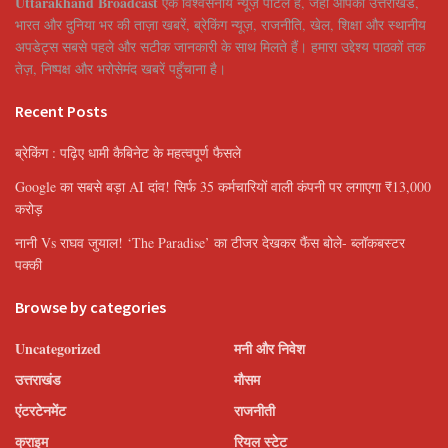
Uttarakhand Broadcast
एक विश्वसनीय न्यूज़ पोर्टल है, जहाँ आपको उत्तराखंड,
भारत और दुनिया भर की ताज़ा खबरें, ब्रेकिंग न्यूज़, राजनीति, खेल, शिक्षा और स्थानीय
अपडेट्स सबसे पहले और सटीक जानकारी के साथ मिलते हैं। हमारा उद्देश्य पाठकों तक
तेज़, निष्पक्ष और भरोसेमंद खबरें पहुँचाना है।
Recent Posts
ब्रेकिंग : पढ़िए धामी कैबिनेट के महत्वपूर्ण फैसले
Google का सबसे बड़ा AI दांव! सिर्फ 35 कर्मचारियों वाली कंपनी पर लगाएगा ₹13,000
करोड़
नानी Vs राघव जुयाल! ‘The Paradise’ का टीजर देखकर फैंस बोले- ब्लॉकबस्टर
पक्की
Browse by categories
Uncategorized
मनी और निवेश
उत्तराखंड
मौसम
एंटरटेनमेंट
राजनीती
क्राइम
रियल स्टेट