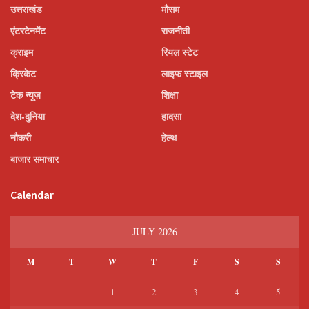
उत्तराखंड
मौसम
एंटरटेनमेंट
राजनीती
क्राइम
रियल स्टेट
क्रिकेट
लाइफ स्टाइल
टेक न्यूज़
शिक्षा
देश-दुनिया
हादसा
नौकरी
हेल्थ
बाजार समाचार
Calendar
JULY 2026
M
T
W
T
F
S
S
1
2
3
4
5