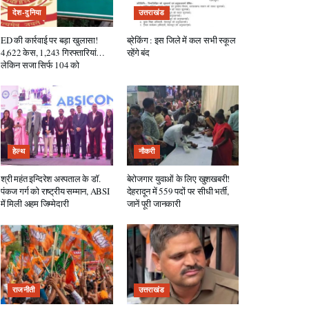
देश-दुनिया
उत्तराखंड
ED की कार्रवाई पर बड़ा खुलासा!
ब्रेकिंग : इस जिले में कल सभी स्कूल
4,622 केस, 1,243 गिरफ्तारियां…
रहेंगे बंद
लेकिन सजा सिर्फ 104 को
हेल्थ
नौकरी
श्री महंत इन्दिरेश अस्पताल के डॉ.
बेरोजगार युवाओं के लिए खुशखबरी!
पंकज गर्ग को राष्ट्रीय सम्मान, ABSI
देहरादून में 559 पदों पर सीधी भर्ती,
में मिली अहम जिम्मेदारी
जानें पूरी जानकारी
राजनीती
उत्तराखंड