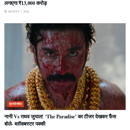
लगाएगा ₹13,000 करोड़
AUGUST 7, 2026
एंटरटेनमेंट
नानी Vs राघव जुयाल! ‘The Paradise’ का टीजर देखकर फैंस
बोले- ब्लॉकबस्टर पक्की