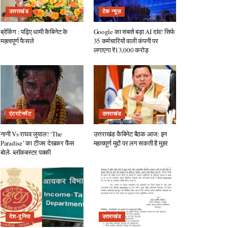
उत्तराखंड
टेक न्यूज़
ब्रेकिंग : पढ़िए धामी कैबिनेट के
Google का सबसे बड़ा AI दांव! सिर्फ
महत्वपूर्ण फैसले
35 कर्मचारियों वाली कंपनी पर
लगाएगा ₹13,000 करोड़
एंटरटेनमेंट
उत्तराखंड
नानी Vs राघव जुयाल! ‘The
उत्तराखंड कैबिनेट बैठक आज: इन
Paradise’ का टीजर देखकर फैंस
महत्वपूर्ण मुद्दों पर लग सकती है मुहर
बोले- ब्लॉकबस्टर पक्की
देश-दुनिया
उत्तराखंड