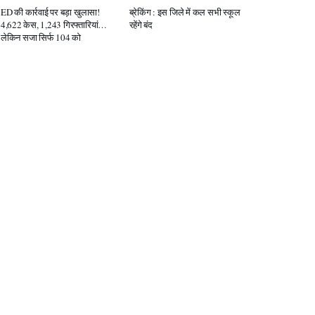
ED की कार्रवाई पर बड़ा खुलासा!
ब्रेकिंग : इस जिले में कल सभी स्कूल
4,622 केस, 1,243 गिरफ्तारियां…
रहेंगे बंद
लेकिन सजा सिर्फ 104 को