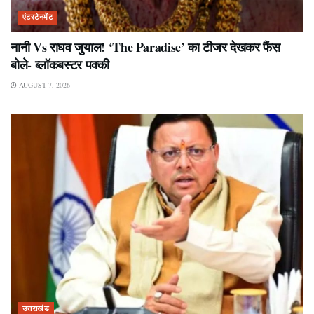
एंटरटेनमेंट
नानी Vs राघव जुयाल! ‘The Paradise’ का टीजर देखकर फैंस
बोले- ब्लॉकबस्टर पक्की
AUGUST 7, 2026
उत्तराखंड