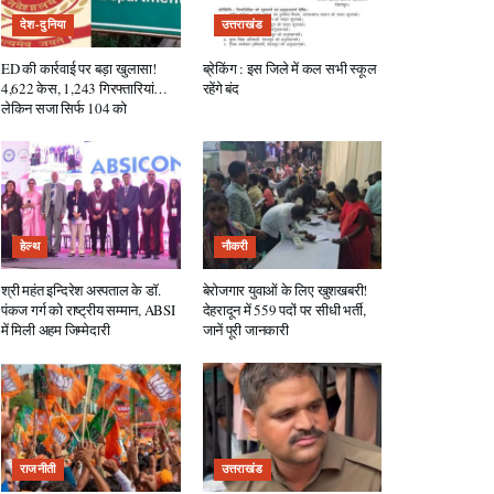
देश-दुनिया
उत्तराखंड
ED की कार्रवाई पर बड़ा खुलासा!
ब्रेकिंग : इस जिले में कल सभी स्कूल
4,622 केस, 1,243 गिरफ्तारियां…
रहेंगे बंद
लेकिन सजा सिर्फ 104 को
हेल्थ
नौकरी
श्री महंत इन्दिरेश अस्पताल के डॉ.
बेरोजगार युवाओं के लिए खुशखबरी!
पंकज गर्ग को राष्ट्रीय सम्मान, ABSI
देहरादून में 559 पदों पर सीधी भर्ती,
में मिली अहम जिम्मेदारी
जानें पूरी जानकारी
राजनीती
उत्तराखंड