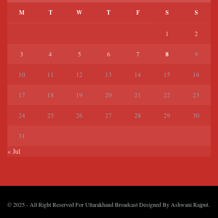
M
T
W
T
F
S
S
1
2
8
3
4
5
6
7
9
10
11
12
13
14
15
16
17
18
19
20
21
22
23
24
25
26
27
28
29
30
31
« Jul
© 2025
- All Right Reserved For Uttarakhand Broadcast Designed By
Ashwani Rajput
.