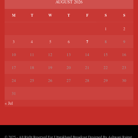
AUGUST 2026
M
T
W
T
F
S
S
1
2
7
3
4
5
6
8
9
10
11
12
13
14
15
16
17
18
19
20
21
22
23
24
25
26
27
28
29
30
31
« Jul
© 2025
- All Right Reserved For Uttarakhand Broadcast Designed By
Ashwani Rajput
.