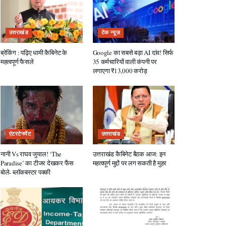
उत्तराखंड
टेक न्यूज़
ब्रेकिंग : पढ़िए धामी कैबिनेट के
Google का सबसे बड़ा AI दांव! सिर्फ
महत्वपूर्ण फैसले
35 कर्मचारियों वाली कंपनी पर
लगाएगा ₹13,000 करोड़
एंटरटेनमेंट
उत्तराखंड
नानी Vs राघव जुयाल! ‘The
उत्तराखंड कैबिनेट बैठक आज: इन
Paradise’ का टीजर देखकर फैंस
महत्वपूर्ण मुद्दों पर लग सकती है मुहर
बोले- ब्लॉकबस्टर पक्की