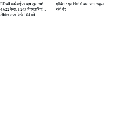
ED की कार्रवाई पर बड़ा खुलासा!
ब्रेकिंग : इस जिले में कल सभी स्कूल
4,622 केस, 1,243 गिरफ्तारियां…
रहेंगे बंद
लेकिन सजा सिर्फ 104 को