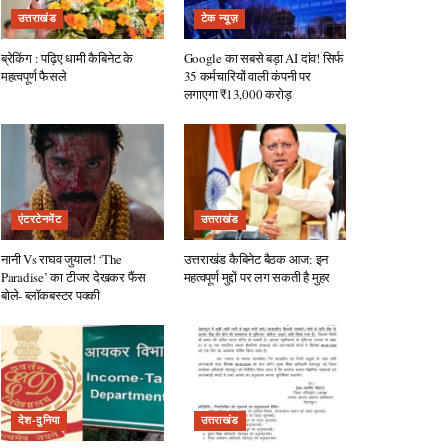
उत्तराखंड
टेक न्यूज़
ब्रेकिंग : पढ़िए धामी कैबिनेट के
Google का सबसे बड़ा AI दांव! सिर्फ
महत्वपूर्ण फैसले
35 कर्मचारियों वाली कंपनी पर
लगाएगा ₹13,000 करोड़
एंटरटेनमेंट
उत्तराखंड
नानी Vs राघव जुयाल! ‘The
उत्तराखंड कैबिनेट बैठक आज: इन
Paradise’ का टीजर देखकर फैंस
महत्वपूर्ण मुद्दों पर लग सकती है मुहर
बोले- ब्लॉकबस्टर पक्की
देश-दुनिया
उत्तराखंड