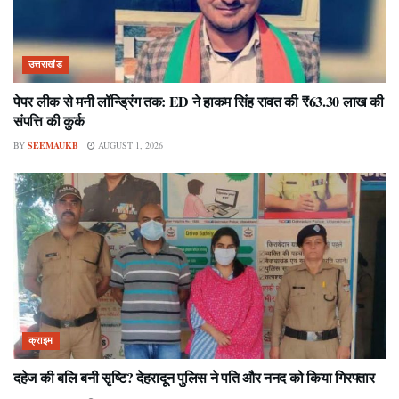
उत्तराखंड
पेपर लीक से मनी लॉन्ड्रिंग तक: ED ने हाकम सिंह रावत की ₹63.30 लाख की
संपत्ति की कुर्क
BY
SEEMAUKB
AUGUST 1, 2026
क्राइम
दहेज की बलि बनी सृष्टि? देहरादून पुलिस ने पति और ननद को किया गिरफ्तार