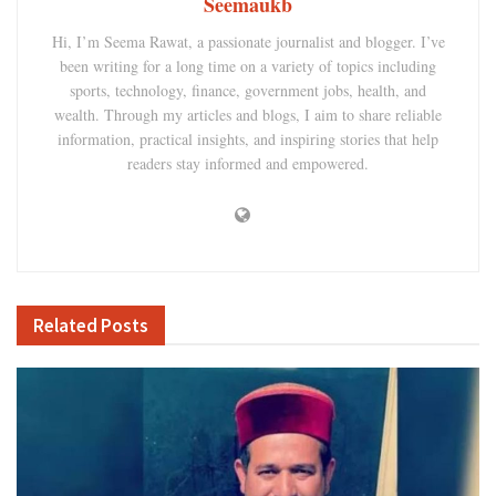
Seemaukb
Hi, I’m Seema Rawat, a passionate journalist and blogger. I’ve
been writing for a long time on a variety of topics including
sports, technology, finance, government jobs, health, and
wealth. Through my articles and blogs, I aim to share reliable
information, practical insights, and inspiring stories that help
readers stay informed and empowered.
Related
Posts