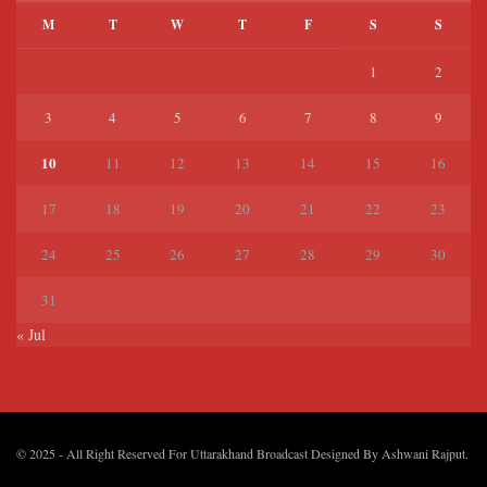
M
T
W
T
F
S
S
1
2
3
4
5
6
7
8
9
10
11
12
13
14
15
16
17
18
19
20
21
22
23
24
25
26
27
28
29
30
31
« Jul
© 2025
- All Right Reserved For Uttarakhand Broadcast Designed By
Ashwani Rajput
.