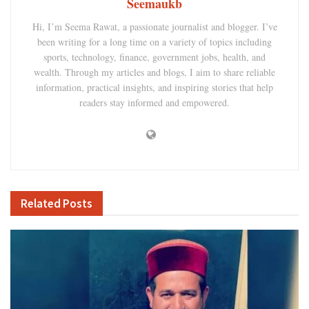
Seemaukb
Hi, I’m Seema Rawat, a passionate journalist and blogger. I’ve
been writing for a long time on a variety of topics including
sports, technology, finance, government jobs, health, and
wealth. Through my articles and blogs, I aim to share reliable
information, practical insights, and inspiring stories that help
readers stay informed and empowered.
Related
Posts