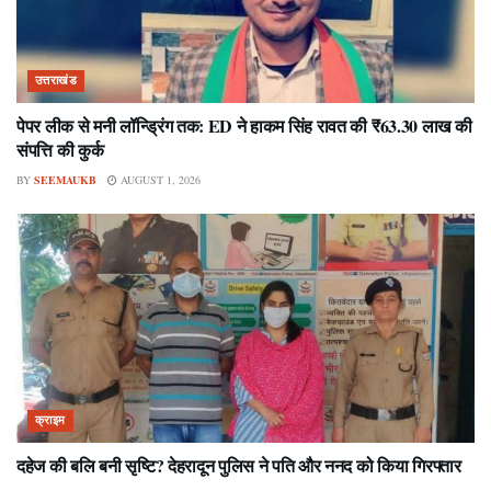
उत्तराखंड
पेपर लीक से मनी लॉन्ड्रिंग तक: ED ने हाकम सिंह रावत की ₹63.30 लाख की
संपत्ति की कुर्क
BY
SEEMAUKB
AUGUST 1, 2026
क्राइम
दहेज की बलि बनी सृष्टि? देहरादून पुलिस ने पति और ननद को किया गिरफ्तार