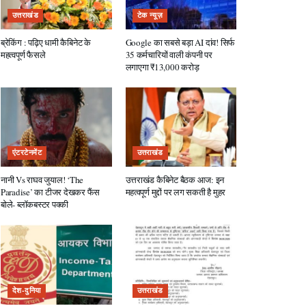
उत्तराखंड
टेक न्यूज़
ब्रेकिंग : पढ़िए धामी कैबिनेट के
Google का सबसे बड़ा AI दांव! सिर्फ
महत्वपूर्ण फैसले
35 कर्मचारियों वाली कंपनी पर
लगाएगा ₹13,000 करोड़
एंटरटेनमेंट
उत्तराखंड
नानी Vs राघव जुयाल! ‘The
उत्तराखंड कैबिनेट बैठक आज: इन
Paradise’ का टीजर देखकर फैंस
महत्वपूर्ण मुद्दों पर लग सकती है मुहर
बोले- ब्लॉकबस्टर पक्की
देश-दुनिया
उत्तराखंड