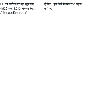
ED की कार्रवाई पर बड़ा खुलासा!
ब्रेकिंग : इस जिले में कल सभी स्कूल
4,622 केस, 1,243 गिरफ्तारियां…
रहेंगे बंद
लेकिन सजा सिर्फ 104 को