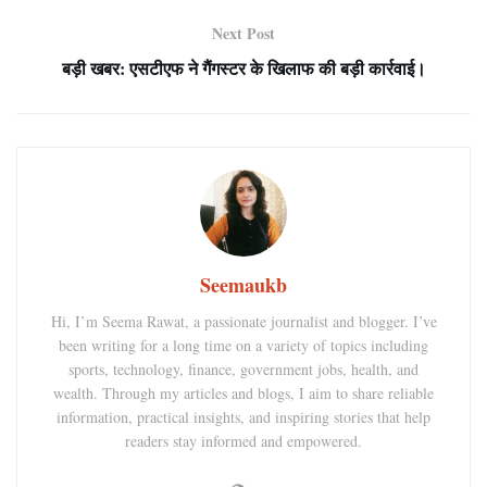
Next Post
बड़ी खबर: एसटीएफ ने गैंगस्टर के खिलाफ की बड़ी कार्रवाई।
Seemaukb
Hi, I’m Seema Rawat, a passionate journalist and blogger. I’ve
been writing for a long time on a variety of topics including
sports, technology, finance, government jobs, health, and
wealth. Through my articles and blogs, I aim to share reliable
information, practical insights, and inspiring stories that help
readers stay informed and empowered.