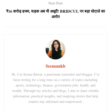
Next Post
₹16 करोड़ हजम, सड़क अब भी अधूरी! BRIDCUL पर बड़ा घोटाले का
आरोप
Seemaukb
Hi, I’m Seema Rawat, a passionate journalist and blogger. I’ve
been writing for a long time on a variety of topics including
sports, technology, finance, government jobs, health, and
wealth. Through my articles and blogs, I aim to share reliable
information, practical insights, and inspiring stories that help
readers stay informed and empowered.