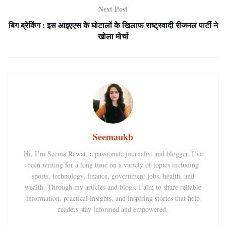
Next Post
बिग ब्रेकिंग : इस आइएएस के घोटालों के खिलाफ राष्ट्रवादी रीजनल पार्टी ने
खोला मोर्चा
Seemaukb
Hi, I’m Seema Rawat, a passionate journalist and blogger. I’ve
been writing for a long time on a variety of topics including
sports, technology, finance, government jobs, health, and
wealth. Through my articles and blogs, I aim to share reliable
information, practical insights, and inspiring stories that help
readers stay informed and empowered.