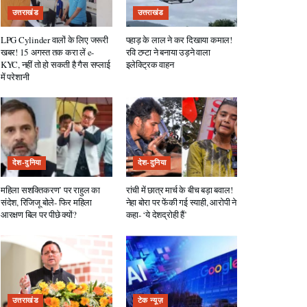
उत्तराखंड
उत्तराखंड
LPG Cylinder वालों के लिए जरूरी
पहाड़ के लाल ने कर दिखाया कमाल!
खबर! 15 अगस्त तक करा लें e-
रवि टम्टा ने बनाया उड़ने वाला
KYC, नहीं तो हो सकती है गैस सप्लाई
इलेक्ट्रिक वाहन
में परेशानी
देश-दुनिया
देश-दुनिया
महिला सशक्तिकरण’ पर राहुल का
रांची में छात्र मार्च के बीच बड़ा बवाल!
संदेश, रिजिजू बोले- फिर महिला
नेहा बोरा पर फेंकी गई स्याही, आरोपी ने
आरक्षण बिल पर पीछे क्यों?
कहा- ‘ये देशद्रोही हैं’
उत्तराखंड
टेक न्यूज़