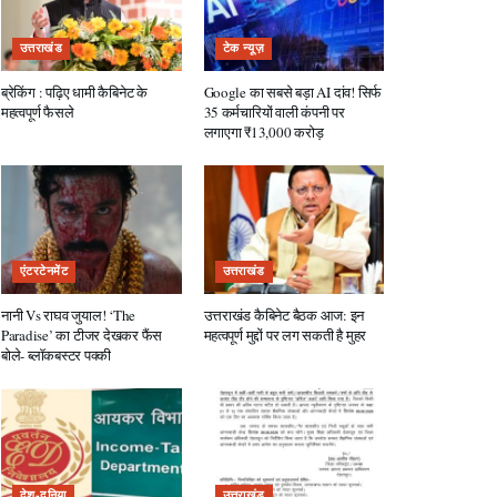
उत्तराखंड
टेक न्यूज़
ब्रेकिंग : पढ़िए धामी कैबिनेट के
Google का सबसे बड़ा AI दांव! सिर्फ
महत्वपूर्ण फैसले
35 कर्मचारियों वाली कंपनी पर
लगाएगा ₹13,000 करोड़
एंटरटेनमेंट
उत्तराखंड
नानी Vs राघव जुयाल! ‘The
उत्तराखंड कैबिनेट बैठक आज: इन
Paradise’ का टीजर देखकर फैंस
महत्वपूर्ण मुद्दों पर लग सकती है मुहर
बोले- ब्लॉकबस्टर पक्की
देश-दुनिया
उत्तराखंड