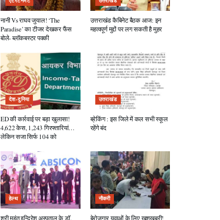
एंटरटेनमेंट
उत्तराखंड
नानी Vs राघव जुयाल! ‘The
उत्तराखंड कैबिनेट बैठक आज: इन
Paradise’ का टीजर देखकर फैंस
महत्वपूर्ण मुद्दों पर लग सकती है मुहर
बोले- ब्लॉकबस्टर पक्की
देश-दुनिया
उत्तराखंड
ED की कार्रवाई पर बड़ा खुलासा!
ब्रेकिंग : इस जिले में कल सभी स्कूल
4,622 केस, 1,243 गिरफ्तारियां…
रहेंगे बंद
लेकिन सजा सिर्फ 104 को
हेल्थ
नौकरी
श्री महंत इन्दिरेश अस्पताल के डॉ.
बेरोजगार युवाओं के लिए खुशखबरी!