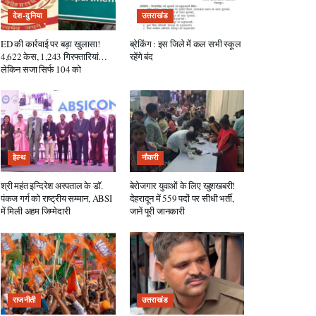
देश-दुनिया
उत्तराखंड
ED की कार्रवाई पर बड़ा खुलासा!
ब्रेकिंग : इस जिले में कल सभी स्कूल
4,622 केस, 1,243 गिरफ्तारियां…
रहेंगे बंद
लेकिन सजा सिर्फ 104 को
हेल्थ
नौकरी
श्री महंत इन्दिरेश अस्पताल के डॉ.
बेरोजगार युवाओं के लिए खुशखबरी!
पंकज गर्ग को राष्ट्रीय सम्मान, ABSI
देहरादून में 559 पदों पर सीधी भर्ती,
में मिली अहम जिम्मेदारी
जानें पूरी जानकारी
राजनीती
उत्तराखंड