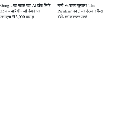
Google का सबसे बड़ा AI दांव! सिर्फ
नानी Vs राघव जुयाल! ‘The
35 कर्मचारियों वाली कंपनी पर
Paradise’ का टीजर देखकर फैंस
लगाएगा ₹13,000 करोड़
बोले- ब्लॉकबस्टर पक्की