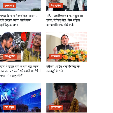
उत्तराखंड
देश-दुनिया
पहाड़ के लाल ने कर दिखाया कमाल!
महिला सशक्तिकरण’ पर राहुल का
रवि टम्टा ने बनाया उड़ने वाला
संदेश, रिजिजू बोले- फिर महिला
इलेक्ट्रिक वाहन
आरक्षण बिल पर पीछे क्यों?
देश-दुनिया
उत्तराखंड
रांची में छात्र मार्च के बीच बड़ा बवाल!
ब्रेकिंग : पढ़िए धामी कैबिनेट के
नेहा बोरा पर फेंकी गई स्याही, आरोपी ने
महत्वपूर्ण फैसले
कहा- ‘ये देशद्रोही हैं’
टेक न्यूज़
एंटरटेनमेंट