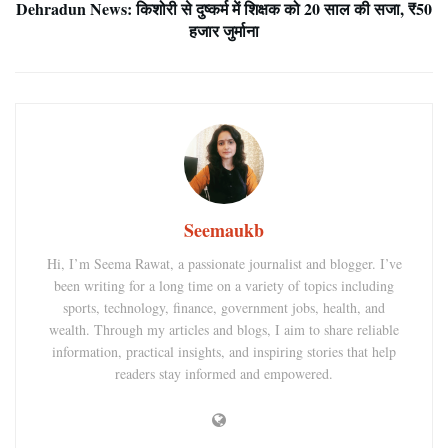
Dehradun News: किशोरी से दुष्कर्म में शिक्षक को 20 साल की सजा, ₹50
हजार जुर्माना
Seemaukb
Hi, I’m Seema Rawat, a passionate journalist and blogger. I’ve
been writing for a long time on a variety of topics including
sports, technology, finance, government jobs, health, and
wealth. Through my articles and blogs, I aim to share reliable
information, practical insights, and inspiring stories that help
readers stay informed and empowered.