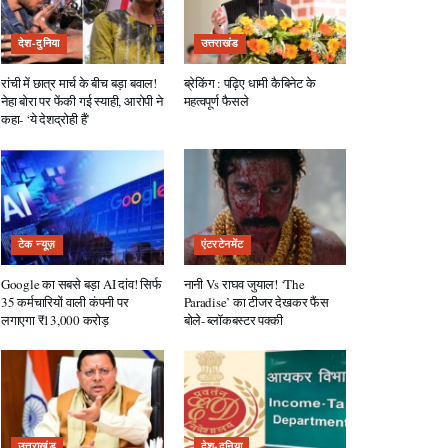
देश-दुनिया
उत्तराखंड
रांची में छात्र मार्च के बीच बड़ा बवाल!
ब्रेकिंग : पढ़िए धामी कैबिनेट के
नेहा बोरा पर फेंकी गई स्याही, आरोपी ने
महत्वपूर्ण फैसले
कहा- ‘ये देशद्रोही हैं’
टेक न्यूज़
एंटरटेनमेंट
Google का सबसे बड़ा AI दांव! सिर्फ
नानी Vs राघव जुयाल! ‘The
35 कर्मचारियों वाली कंपनी पर
Paradise’ का टीजर देखकर फैंस
लगाएगा ₹13,000 करोड़
बोले- ब्लॉकबस्टर पक्की
उत्तराखंड
देश-दुनिया