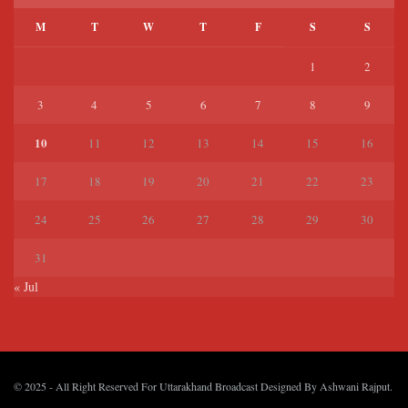
M
T
W
T
F
S
S
1
2
3
4
5
6
7
8
9
10
11
12
13
14
15
16
17
18
19
20
21
22
23
24
25
26
27
28
29
30
31
« Jul
© 2025
- All Right Reserved For Uttarakhand Broadcast Designed By
Ashwani Rajput
.