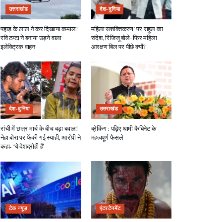
उत्तराखंड
देश-दुनिया
पहाड़ के लाल ने कर दिखाया कमाल!
महिला सशक्तिकरण’ पर राहुल का
रवि टम्टा ने बनाया उड़ने वाला
संदेश, रिजिजू बोले- फिर महिला
इलेक्ट्रिक वाहन
आरक्षण बिल पर पीछे क्यों?
देश-दुनिया
उत्तराखंड
रांची में छात्र मार्च के बीच बड़ा बवाल!
ब्रेकिंग : पढ़िए धामी कैबिनेट के
नेहा बोरा पर फेंकी गई स्याही, आरोपी ने
महत्वपूर्ण फैसले
कहा- ‘ये देशद्रोही हैं’
टेक न्यूज़
एंटरटेनमेंट