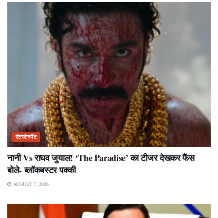
एंटरटेनमेंट
नानी Vs राघव जुयाल! ‘The Paradise’ का टीजर देखकर फैंस
बोले- ब्लॉकबस्टर पक्की
AUGUST 7, 2026