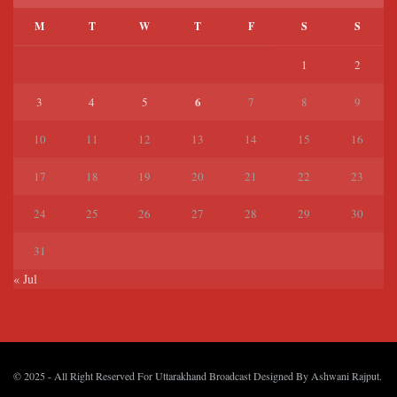
M
T
W
T
F
S
S
1
2
6
3
4
5
7
8
9
10
11
12
13
14
15
16
17
18
19
20
21
22
23
24
25
26
27
28
29
30
31
« Jul
© 2025
- All Right Reserved For Uttarakhand Broadcast Designed By
Ashwani Rajput
.