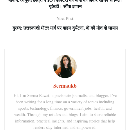
यूकेडी। सौंपा ज्ञापन
Next Post
दुखद: उत्तरकाशी मोटर मार्ग पर वाहन दुर्घटना, दो की मौत दो घायल
Seemaukb
Hi, I’m Seema Rawat, a passionate journalist and blogger. I’ve
been writing for a long time on a variety of topics including
sports, technology, finance, government jobs, health, and
wealth. Through my articles and blogs, I aim to share reliable
information, practical insights, and inspiring stories that help
readers stay informed and empowered.