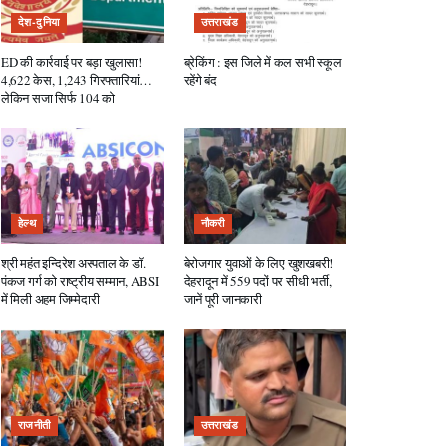
देश-दुनिया
उत्तराखंड
ED की कार्रवाई पर बड़ा खुलासा!
ब्रेकिंग : इस जिले में कल सभी स्कूल
4,622 केस, 1,243 गिरफ्तारियां…
रहेंगे बंद
लेकिन सजा सिर्फ 104 को
हेल्थ
नौकरी
श्री महंत इन्दिरेश अस्पताल के डॉ.
बेरोजगार युवाओं के लिए खुशखबरी!
पंकज गर्ग को राष्ट्रीय सम्मान, ABSI
देहरादून में 559 पदों पर सीधी भर्ती,
में मिली अहम जिम्मेदारी
जानें पूरी जानकारी
राजनीती
उत्तराखंड