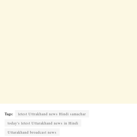
Tags:
letest Uttrakhand news Hindi samachar
today's letest Uttarakhand news in Hindi
Uttarakhand broadcast news