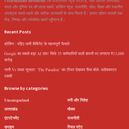
Uttarakhand Broadcast
एक विश्वसनीय न्यूज़ पोर्टल है, जहाँ आपको उत्तराखंड,
भारत और दुनिया भर की ताज़ा खबरें, ब्रेकिंग न्यूज़, राजनीति, खेल, शिक्षा और स्थानीय
अपडेट्स सबसे पहले और सटीक जानकारी के साथ मिलते हैं। हमारा उद्देश्य पाठकों तक
तेज़, निष्पक्ष और भरोसेमंद खबरें पहुँचाना है।
Recent Posts
ब्रेकिंग : पढ़िए धामी कैबिनेट के महत्वपूर्ण फैसले
Google का सबसे बड़ा AI दांव! सिर्फ 35 कर्मचारियों वाली कंपनी पर लगाएगा ₹13,000
करोड़
नानी Vs राघव जुयाल! ‘The Paradise’ का टीजर देखकर फैंस बोले- ब्लॉकबस्टर
पक्की
Browse by categories
Uncategorized
मनी और निवेश
उत्तराखंड
मौसम
एंटरटेनमेंट
राजनीती
क्राइम
रियल स्टेट