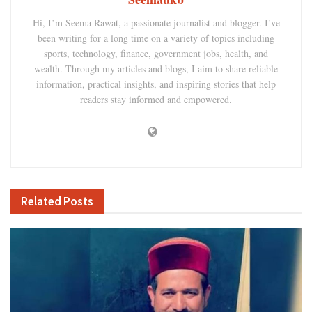
Hi, I’m Seema Rawat, a passionate journalist and blogger. I’ve
been writing for a long time on a variety of topics including
sports, technology, finance, government jobs, health, and
wealth. Through my articles and blogs, I aim to share reliable
information, practical insights, and inspiring stories that help
readers stay informed and empowered.
Related
Posts