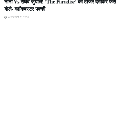
नानी Vs राघव जुयाल! ‘The Paradise’ का टीजर देखकर फैंस
बोले- ब्लॉकबस्टर पक्की
AUGUST 7, 2026