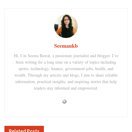
Seemaukb
Hi, I’m Seema Rawat, a passionate journalist and blogger. I’ve
been writing for a long time on a variety of topics including
sports, technology, finance, government jobs, health, and
wealth. Through my articles and blogs, I aim to share reliable
information, practical insights, and inspiring stories that help
readers stay informed and empowered.
Related
Posts