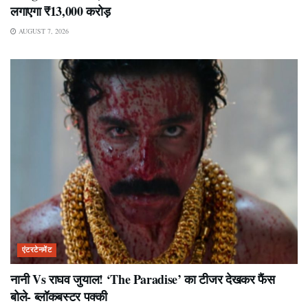
लगाएगा ₹13,000 करोड़
AUGUST 7, 2026
एंटरटेनमेंट
नानी Vs राघव जुयाल! ‘The Paradise’ का टीजर देखकर फैंस
बोले- ब्लॉकबस्टर पक्की