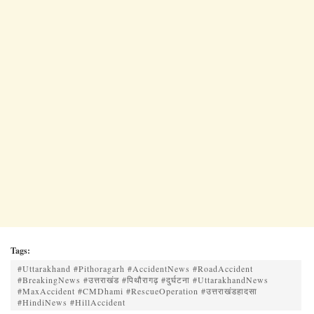
Tags:
#Uttarakhand #Pithoragarh #AccidentNews #RoadAccident
#BreakingNews #उत्तराखंड #पिथौरागढ़ #दुर्घटना #UttarakhandNews
#MaxAccident #CMDhami #RescueOperation #उत्तराखंडहादसा
#HindiNews #HillAccident