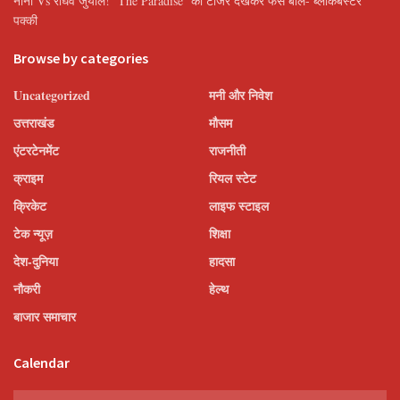
नानी Vs राघव जुयाल! ‘The Paradise’ का टीजर देखकर फैंस बोले- ब्लॉकबस्टर
पक्की
Browse by categories
Uncategorized
मनी और निवेश
उत्तराखंड
मौसम
एंटरटेनमेंट
राजनीती
क्राइम
रियल स्टेट
क्रिकेट
लाइफ स्टाइल
टेक न्यूज़
शिक्षा
देश-दुनिया
हादसा
नौकरी
हेल्थ
बाजार समाचार
Calendar