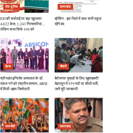
देश-दुनिया
उत्तराखंड
ED की कार्रवाई पर बड़ा खुलासा!
ब्रेकिंग : इस जिले में कल सभी स्कूल
4,622 केस, 1,243 गिरफ्तारियां…
रहेंगे बंद
लेकिन सजा सिर्फ 104 को
हेल्थ
नौकरी
श्री महंत इन्दिरेश अस्पताल के डॉ.
बेरोजगार युवाओं के लिए खुशखबरी!
पंकज गर्ग को राष्ट्रीय सम्मान, ABSI
देहरादून में 559 पदों पर सीधी भर्ती,
में मिली अहम जिम्मेदारी
जानें पूरी जानकारी
राजनीती
उत्तराखंड