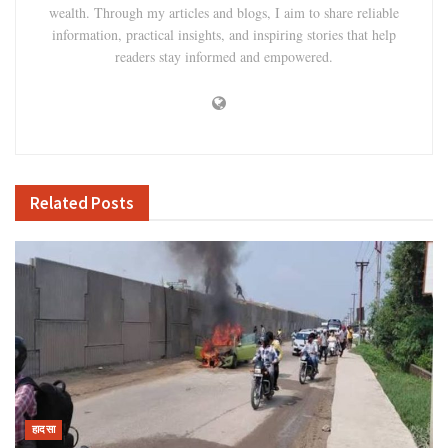
wealth. Through my articles and blogs, I aim to share reliable
information, practical insights, and inspiring stories that help
readers stay informed and empowered.
Related
Posts
हादसा