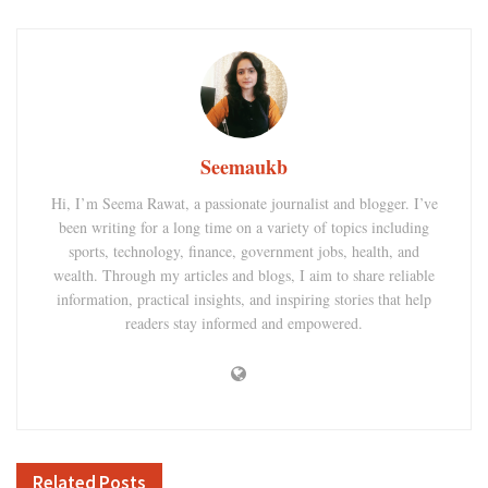
Seemaukb
Hi, I’m Seema Rawat, a passionate journalist and blogger. I’ve
been writing for a long time on a variety of topics including
sports, technology, finance, government jobs, health, and
wealth. Through my articles and blogs, I aim to share reliable
information, practical insights, and inspiring stories that help
readers stay informed and empowered.
Related
Posts