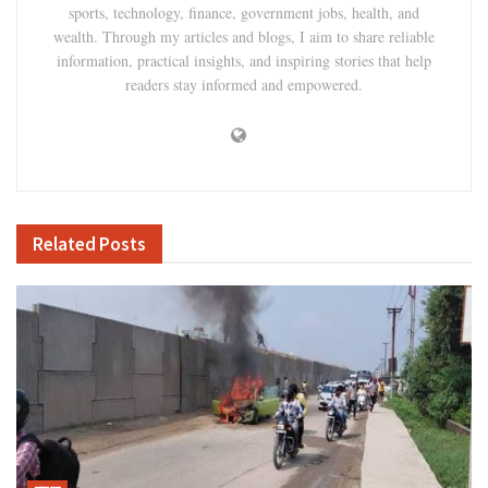
sports, technology, finance, government jobs, health, and
wealth. Through my articles and blogs, I aim to share reliable
information, practical insights, and inspiring stories that help
readers stay informed and empowered.
Related
Posts