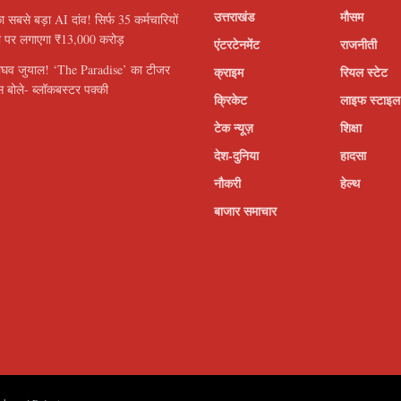
उत्तराखंड
मौसम
सबसे बड़ा AI दांव! सिर्फ 35 कर्मचारियों
ी पर लगाएगा ₹13,000 करोड़
एंटरटेनमेंट
राजनीती
ाघव जुयाल! ‘The Paradise’ का टीजर
क्राइम
रियल स्टेट
 बोले- ब्लॉकबस्टर पक्की
क्रिकेट
लाइफ स्टाइल
टेक न्यूज़
शिक्षा
देश-दुनिया
हादसा
नौकरी
हेल्थ
बाजार समाचार