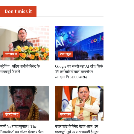
Don't miss it
उत्तराखंड
टेक न्यूज़
ब्रेकिंग : पढ़िए धामी कैबिनेट के
Google का सबसे बड़ा AI दांव! सिर्फ
महत्वपूर्ण फैसले
35 कर्मचारियों वाली कंपनी पर
लगाएगा ₹13,000 करोड़
एंटरटेनमेंट
उत्तराखंड
नानी Vs राघव जुयाल! ‘The
उत्तराखंड कैबिनेट बैठक आज: इन
Paradise’ का टीजर देखकर फैंस
महत्वपूर्ण मुद्दों पर लग सकती है मुहर