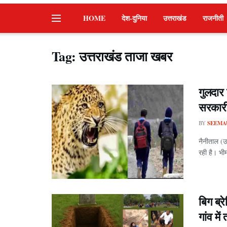
HOME
देश-दुनिया
उत्तराखंड
राजनीती
Tag:
उत्तराखंड ताजा खबर
गुलदार 
सरकारी 
BY
SEEMA
नैनीताल (
रही है। भी
बिग ब्
गांव मे