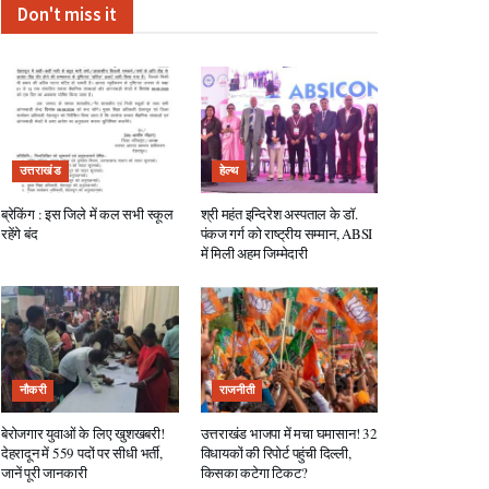
Don't miss it
उत्तराखंड
हेल्थ
ब्रेकिंग : इस जिले में कल सभी स्कूल
श्री महंत इन्दिरेश अस्पताल के डॉ.
रहेंगे बंद
पंकज गर्ग को राष्ट्रीय सम्मान, ABSI
में मिली अहम जिम्मेदारी
नौकरी
राजनीती
बेरोजगार युवाओं के लिए खुशखबरी!
उत्तराखंड भाजपा में मचा घमासान! 32
देहरादून में 559 पदों पर सीधी भर्ती,
विधायकों की रिपोर्ट पहुंची दिल्ली,
जानें पूरी जानकारी
किसका कटेगा टिकट?