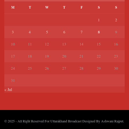
M
T
W
T
F
S
S
1
2
8
3
4
5
6
7
9
10
11
12
13
14
15
16
17
18
19
20
21
22
23
24
25
26
27
28
29
30
31
« Jul
© 2025
- All Right Reserved For Uttarakhand Broadcast Designed By
Ashwani Rajput
.