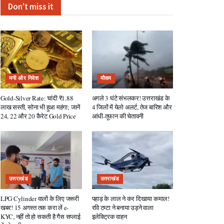
Don't miss it
मनी और निवेश
मौसम
Gold-Silver Rate: चांदी ₹1.88
अगले 3 घंटे संभलकर! उत्तराखंड के
लाख सस्ती, सोना भी हुआ महंगा; जानें
4 जिलों में येलो अलर्ट, तेज बारिश और
24, 22 और 20 कैरेट Gold Price
आंधी-तूफान की चेतावनी
उत्तराखंड
उत्तराखंड
LPG Cylinder वालों के लिए जरूरी
पहाड़ के लाल ने कर दिखाया कमाल!
खबर! 15 अगस्त तक करा लें e-
रवि टम्टा ने बनाया उड़ने वाला
KYC, नहीं तो हो सकती है गैस सप्लाई
इलेक्ट्रिक वाहन