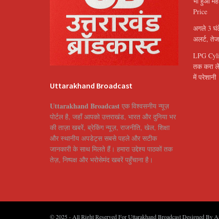
भी हुआ मह
Price
अगले 3 घंट
अलर्ट, ते
LPG Cylin
तक करा ले
में परेशानी
Uttarakhand Broadcast
Uttarakhand Broadcast
एक विश्वसनीय न्यूज़
पोर्टल है, जहाँ आपको उत्तराखंड, भारत और दुनिया भर
की ताज़ा खबरें, ब्रेकिंग न्यूज़, राजनीति, खेल, शिक्षा
और स्थानीय अपडेट्स सबसे पहले और सटीक
जानकारी के साथ मिलते हैं। हमारा उद्देश्य पाठकों तक
तेज़, निष्पक्ष और भरोसेमंद खबरें पहुँचाना है।
© 2025
- All Right Reserved For Uttarakhand Broadcast Designed By
A