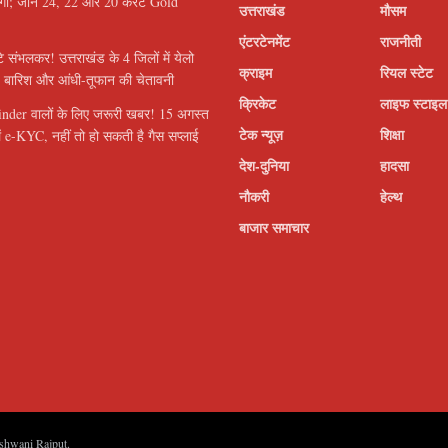
ंगा; जानें 24, 22 और 20 कैरेट Gold
उत्तराखंड
मौसम
एंटरटेनमेंट
राजनीती
े संभलकर! उत्तराखंड के 4 जिलों में येलो
क्राइम
रियल स्टेट
ज बारिश और आंधी-तूफान की चेतावनी
क्रिकेट
लाइफ स्टाइल
der वालों के लिए जरूरी खबर! 15 अगस्त
टेक न्यूज़
शिक्षा
ं e-KYC, नहीं तो हो सकती है गैस सप्लाई
देश-दुनिया
हादसा
नौकरी
हेल्थ
बाजार समाचार
shwani Rajput
.