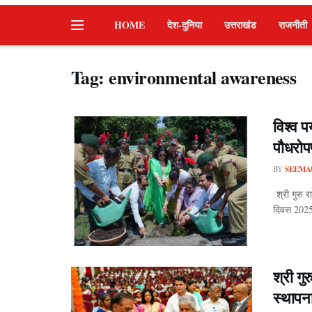
HOME
देश-दुनिया
उत्तराखंड
राजनीती
Tag:
environmental awareness
विश्व प
पौधरोप
BY
SEEMA
श्री गुरु 
दिवस 2025 क
श्री गु
स्थापन