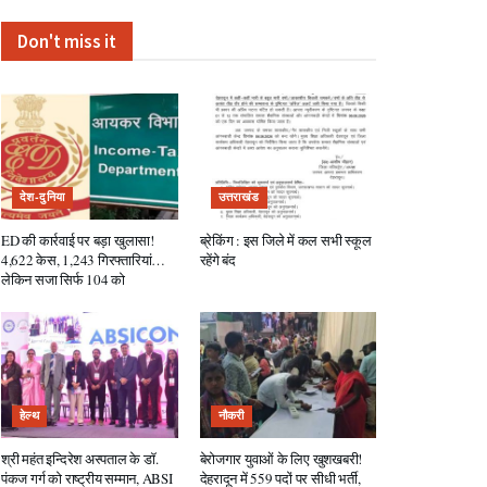
Don't miss it
देश-दुनिया
उत्तराखंड
ED की कार्रवाई पर बड़ा खुलासा!
ब्रेकिंग : इस जिले में कल सभी स्कूल
4,622 केस, 1,243 गिरफ्तारियां…
रहेंगे बंद
लेकिन सजा सिर्फ 104 को
हेल्थ
नौकरी
श्री महंत इन्दिरेश अस्पताल के डॉ.
बेरोजगार युवाओं के लिए खुशखबरी!
पंकज गर्ग को राष्ट्रीय सम्मान, ABSI
देहरादून में 559 पदों पर सीधी भर्ती,