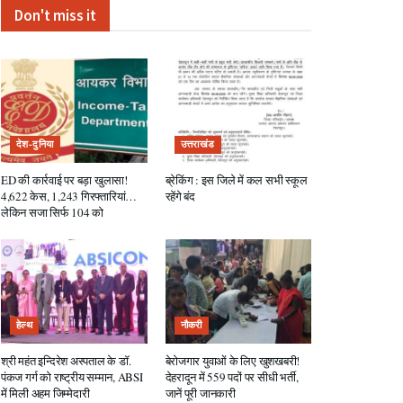
Don't miss it
देश-दुनिया
उत्तराखंड
ED की कार्रवाई पर बड़ा खुलासा!
ब्रेकिंग : इस जिले में कल सभी स्कूल
4,622 केस, 1,243 गिरफ्तारियां…
रहेंगे बंद
लेकिन सजा सिर्फ 104 को
हेल्थ
नौकरी
श्री महंत इन्दिरेश अस्पताल के डॉ.
बेरोजगार युवाओं के लिए खुशखबरी!
पंकज गर्ग को राष्ट्रीय सम्मान, ABSI
देहरादून में 559 पदों पर सीधी भर्ती,
में मिली अहम जिम्मेदारी
जानें पूरी जानकारी