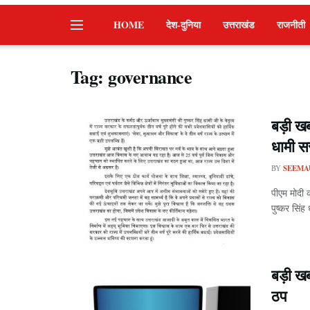
HOME
देश-दुनिया
उत्तराखंड
राजनीती
Tag:
governance
बड़ी खब
धामी स
BY
SEEMA
पीएम मोदी 
पुष्कर सिंह
बड़ी ख
ठप