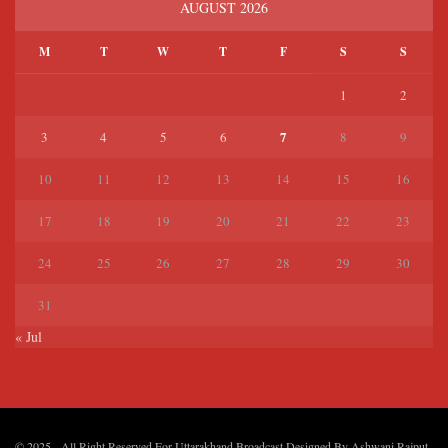
AUGUST 2026
M
T
W
T
F
S
S
1
2
7
3
4
5
6
8
9
10
11
12
13
14
15
16
17
18
19
20
21
22
23
24
25
26
27
28
29
30
31
« Jul
© 2025
- All Right Reserved For Uttarakhand Broadcast Designed By
Ashwani Rajput
.