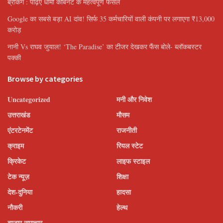
ब्रेकिंग : पढ़िए धामी कैबिनेट के महत्वपूर्ण फैसले
Google का सबसे बड़ा AI दांव! सिर्फ 35 कर्मचारियों वाली कंपनी पर लगाएगा ₹13,000
करोड़
नानी Vs राघव जुयाल! ‘The Paradise’ का टीजर देखकर फैंस बोले- ब्लॉकबस्टर
पक्की
Browse by categories
Uncategorized
मनी और निवेश
उत्तराखंड
मौसम
एंटरटेनमेंट
राजनीती
क्राइम
रियल स्टेट
क्रिकेट
लाइफ स्टाइल
टेक न्यूज़
शिक्षा
देश-दुनिया
हादसा
नौकरी
हेल्थ
बाजार समाचार