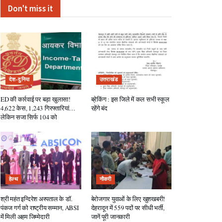
Don't miss it
देश-दुनिया
उत्तराखंड
ED की कार्रवाई पर बड़ा खुलासा!
ब्रेकिंग : इस जिले में कल सभी स्कूल
4,622 केस, 1,243 गिरफ्तारियां…
रहेंगे बंद
लेकिन सजा सिर्फ 104 को
हेल्थ
नौकरी
श्री महंत इन्दिरेश अस्पताल के डॉ.
बेरोजगार युवाओं के लिए खुशखबरी!
पंकज गर्ग को राष्ट्रीय सम्मान, ABSI
देहरादून में 559 पदों पर सीधी भर्ती,
में मिली अहम जिम्मेदारी
जानें पूरी जानकारी